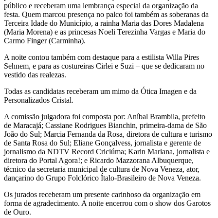
público e receberam uma lembrança especial da organização da
festa. Quem marcou presença no palco foi também as soberanas da
Terceira Idade do Município, a rainha Maria das Dores Madalena
(Maria Morena) e as princesas Noeli Terezinha Vargas e Maria do
Carmo Finger (Carminha).
A noite contou também com destaque para a estilista Willa Pires
Sehnem, e para as costureiras Cirlei e Suzi – que se dedicaram no
vestido das realezas.
Todas as candidatas receberam um mimo da Ótica Imagen e da
Personalizados Cristal.
A comissão julgadora foi composta por: Aníbal Brambila, prefeito
de Maracajá; Cassiane Rodrigues Bianchin, primeira-dama de São
João do Sul; Marcia Fernanda da Rosa, diretora de cultura e turismo
de Santa Rosa do Sul; Eliane Gonçalvess, jornalista e gerente de
jornalismo da NDTV Record Criciúma; Karin Mariana, jornalista e
diretora do Portal Agora!; e Ricardo Mazzorana Albuquerque,
técnico da secretaria municipal de cultura de Nova Veneza, ator,
dançarino do Grupo Folclórico Ítalo-Brasileiro de Nova Veneza.
Os jurados receberam um presente carinhoso da organização em
forma de agradecimento. A noite encerrou com o show dos Garotos
de Ouro.