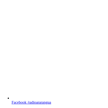
Facebook
/radioararangua