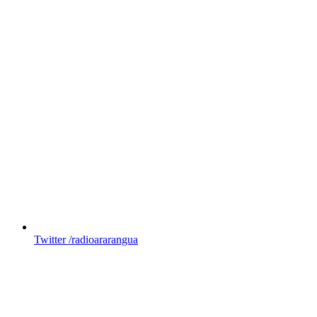
Twitter
/radioararangua