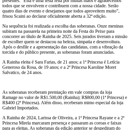
presentes. “Esta é uma festa feita por muitas mãos e agradecemos
todos que se envolvem e contribuem com a nossa cidade. Serão
quatro dias de evento e desejamos que todos aproveitem muito”,
frisou Scaini ao declarar oficialmente aberta a 32ª edição.
Na sequência foi realizada a escolha das soberanas. Onze meninas
subiram na passarela na primeira noite da Festa do Peixe para
concorrer ao título de Rainha de 2025. Seis jurados tiveram a missão
de escolher quem se destacou na beleza, simpatia e desenvoltura.
Após o desfile e a apresentação das candidatas, com a vibração da
torcida e do público presente, as soberanas foram anunciadas.
A Rainha eleita é Sara Farias, de 21 anos; a 1ª Princesa é Letícia
Generoso da Rosa, de 19 anos; e a 2ª Princesa Karoline Moret
Salvatico, de 24 anos.
As soberanas receberam premiação em vale compras da loja
Ramage no valor de R$1.500,00 (Rainha); R$800,00 (1ª Princesa) e
R$400 (2ª Princesa). Além disso, receberam mimo especial da loja
Gabriel Importados.
A Rainha de 2024, Larissa de Oliveira, a 1ª Princesa Rayane e a 2ª
Princesa Mirela marcaram presença e passaram as coroas e faixas
para as eleitas. As soberanas da edição anterior se despediram do