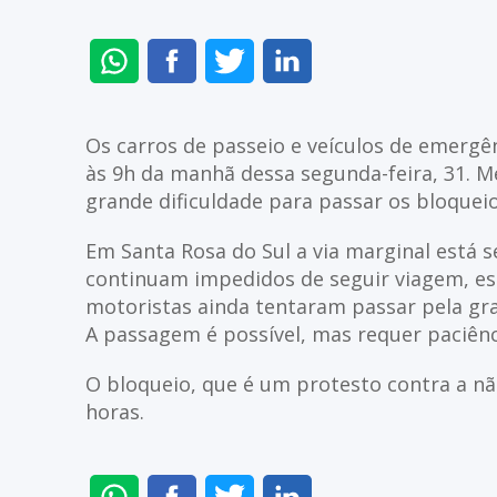
ENVIAR
COMPARTILHAR
COMPARTILHAR
COMPARTILHAR
NO
NO
NO
NO
WHATSAPP
FACEBOOK
TWITTER
LINKEDIN
Os carros de passeio e veículos de emergê
às 9h da manhã dessa segunda-feira, 31. 
grande dificuldade para passar os bloquei
Em Santa Rosa do Sul a via marginal está 
continuam impedidos de seguir viagem, est
motoristas ainda tentaram passar pela gra
A passagem é possível, mas requer paciênc
O bloqueio, que é um protesto contra a nã
horas.
ENVIAR
COMPARTILHAR
COMPARTILHAR
COMPARTILHAR