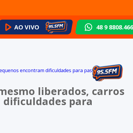
AO VIVO
48 9 8808.46
mesmo liberados, carros
dificuldades para