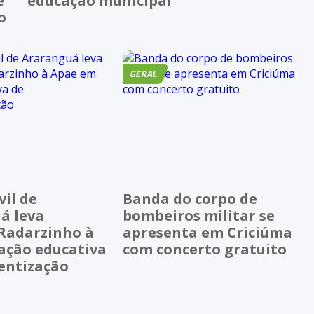
e
educação municipal
o
GERAL
vil de
Banda do corpo de
á leva
bombeiros militar se
Radarzinho à
apresenta em Criciúma
ação educativa
com concerto gratuito
ientização