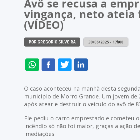
Avô se recusa a empre
vingança, neto ateia 
(VÍDEO)
30/06/2025 - 17h08
POR GREGORIO SILVEIRA
ENVIAR
COMPARTILHAR
COMPARTILHAR
COMPARTILHAR
NO
NO
NO
NO
WHATSAPP
FACEBOOK
TWITTER
LINKEDIN
O caso aconteceu na manhã desta segunda
município de Morro Grande. Um jovem de 2
após atear e destruir o veículo do avô de 8
Ele pediu o carro emprestado e cometeu o 
incêndio só não foi maior, graças a ação 
imediações.