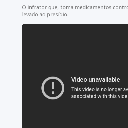
O infrator que, toma medicamentos contro
levado ao presídio.