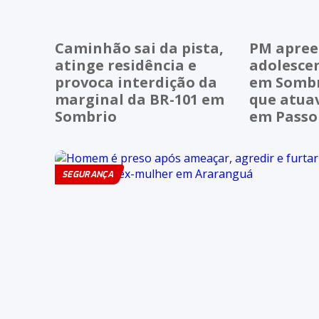
Caminhão sai da pista,
PM apre
atinge residência e
adolescen
provoca interdição da
em Sombr
marginal da BR-101 em
que atuav
Sombrio
em Passo
SEGURANÇA