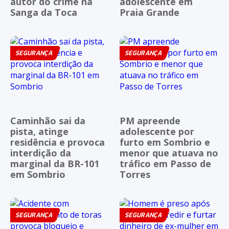
autor do crime na
adolescente em
Sanga da Toca
Praia Grande
SEGURANÇA
SEGURANÇA
Caminhão sai da
PM apreende
pista, atinge
adolescente por
residência e provoca
furto em Sombrio e
interdição da
menor que atuava no
marginal da BR-101
tráfico em Passo de
em Sombrio
Torres
SEGURANÇA
SEGURANÇA