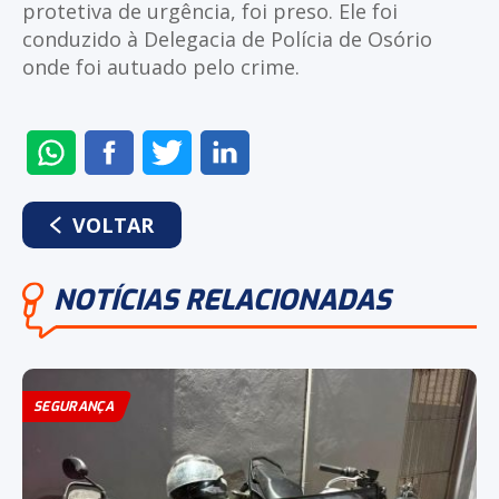
protetiva de urgência, foi preso. Ele foi
conduzido à Delegacia de Polícia de Osório
onde foi autuado pelo crime.
ENVIAR
COMPARTILHAR
COMPARTILHAR
COMPARTILHAR
NO
NO
NO
NO
WHATSAPP
FACEBOOK
TWITTER
LINKEDIN
VOLTAR
NOTÍCIAS RELACIONADAS
SEGURANÇA