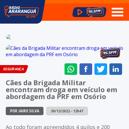
ENVIAR
COMPARTILHAR
COMPARTI
CO
SEGURANÇA
NO
NO
NO
NO
Cães da Brigada Militar
WHATSAPP
FACEBOOK
TWITTER
LI
encontram droga em veículo em
abordagem da PRF em Osório
30/12/2022 - 12h47
POR JAIRO SILVA
Ao todo foram apreendidos 4 quilos e 200