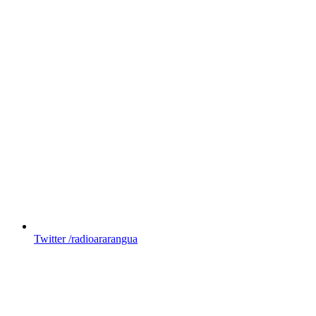
Twitter
/radioararangua