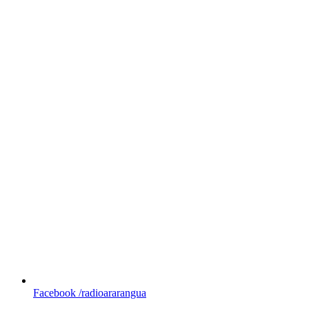
Facebook
/radioararangua