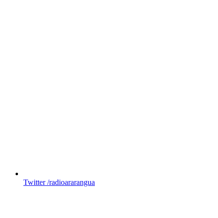
Twitter
/radioararangua