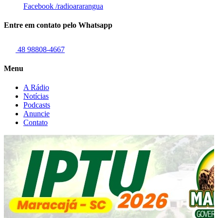
Facebook
/radioararangua
Entre em contato pelo Whatsapp
48 98808-4667
Menu
A Rádio
Notícias
Podcasts
Anuncie
Contato