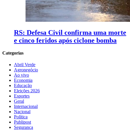
RS: Defesa Civil confirma uma morte
e cinco feridos após ciclone bomba
Categorias
Abril Verde
Agronegócio
Ao vivo
Economia
Educação
Eleições 2026
Esportes
Geral
Internacional
Nacional
Política
Publipost
Segurança