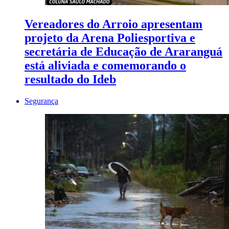
Vereadores do Arroio apresentam
projeto da Arena Poliesportiva e
secretária de Educação de Araranguá
está aliviada e comemorando o
resultado do Ideb
Segurança