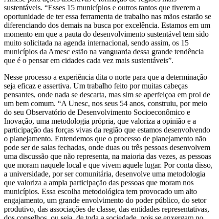
sustentáveis. “Esses 15 municípios e outros tantos que tiverem a
oportunidade de ter essa ferramenta de trabalho nas mãos estarão se
diferenciando dos demais na busca por excelência. Estamos em um
momento em que a pauta do desenvolvimento sustentável tem sido
muito solicitada na agenda internacional, sendo assim, os 15
municípios da Amesc estão na vanguarda dessa grande tendência
que é o pensar em cidades cada vez mais sustentáveis”.
Nesse processo a experiência dita o norte para que a determinação
seja eficaz e assertiva. Um trabalho feito por muitas cabeças
pensantes, onde nada se descarta, mas sim se aperfeiçoa em prol de
um bem comum. “A Unesc, nos seus 54 anos, construiu, por meio
do seu Observatório de Desenvolvimento Socioeconômico e
Inovação, uma metodologia própria, que valoriza a opinião e a
participação das forças vivas da região que estamos desenvolvendo
o planejamento. Entendemos que o processo de planejamento não
pode ser de salas fechadas, onde duas ou três pessoas desenvolvem
uma discussão que não representa, na maioria das vezes, as pessoas
que moram naquele local e que vivem aquele lugar. Por conta disso,
a universidade, por ser comunitária, desenvolve uma metodologia
que valoriza a ampla participação das pessoas que moram nos
municípios. Essa escolha metodológica tem provocado um alto
engajamento, um grande envolvimento do poder público, do setor
produtivo, das associações de classe, das entidades representativas,
dos conselhos, ou seja, de toda a sociedade, pois se enxergam no