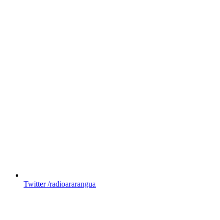
Twitter
/radioararangua