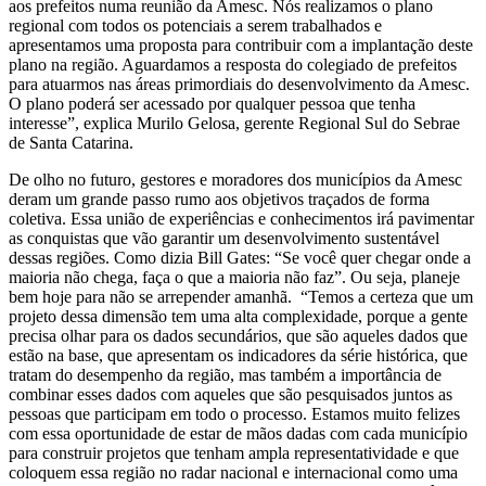
aos prefeitos numa reunião da Amesc. Nós realizamos o plano
regional com todos os potenciais a serem trabalhados e
apresentamos uma proposta para contribuir com a implantação deste
plano na região. Aguardamos a resposta do colegiado de prefeitos
para atuarmos nas áreas primordiais do desenvolvimento da Amesc.
O plano poderá ser acessado por qualquer pessoa que tenha
interesse”, explica Murilo Gelosa, gerente Regional Sul do Sebrae
de Santa Catarina.
De olho no futuro, gestores e moradores dos municípios da Amesc
deram um grande passo rumo aos objetivos traçados de forma
coletiva. Essa união de experiências e conhecimentos irá pavimentar
as conquistas que vão garantir um desenvolvimento sustentável
dessas regiões. Como dizia Bill Gates: “Se você quer chegar onde a
maioria não chega, faça o que a maioria não faz”. Ou seja, planeje
bem hoje para não se arrepender amanhã. “Temos a certeza que um
projeto dessa dimensão tem uma alta complexidade, porque a gente
precisa olhar para os dados secundários, que são aqueles dados que
estão na base, que apresentam os indicadores da série histórica, que
tratam do desempenho da região, mas também a importância de
combinar esses dados com aqueles que são pesquisados juntos as
pessoas que participam em todo o processo. Estamos muito felizes
com essa oportunidade de estar de mãos dadas com cada município
para construir projetos que tenham ampla representatividade e que
coloquem essa região no radar nacional e internacional como uma