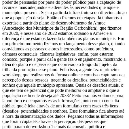
poder de persuasão por parte do poder público para a captação de
recursos mais adequados e aderentes às necessidades que aquele
município apresenta. Seja a partir da infraestrutura ou direcionado ao
que a população deseja. Então o fizemos em etapas. Já tínhamos a
expertise a partir do plano de desenvolvimento da Amrec
(Associação dos Municípios da Região Carbonífera), que fizemos
em 2020, e nesse ano de 2022 estamos rodando a Amesc e a
diferença é que estamos fazendo também os planos municipais. Em
um primeiro momento fizemos um lançamento desse plano, quando
convidamos as pessoas e atores interessados, como prefeitura,
câmaras comerciais, câmaras legislativas, enfim, para estarem
conosco, porque a partir daí a gente faz o engajamento, mostrando a
ideia do plano e os passos que ocorrerão ao longo do trajeto, da
trilha da produção desse plano. Feito isso, a gente fez o primeiro
workshop, que realizamos de forma online e com isso capturamos a
percepção dessas pessoas, traçando os desafios, potencialidades e
sonhos que aquele município apresenta. Quais os desafios atuais, o
que ele tem de potencial que pode melhorar ou ampliar e o que a
população realmente deseja até 2033? Feito isso nós voltamos para
laboratório e decupamos essas informações junto com a consulta
pública que é feita através de um formulário com esses três itens
(desafios, potencialidades e sonhos). Esse formulário fica aberto até
a hora da sistematização dos dados. Pegamos todas as informações
que foram captadas através da percepção das pessoas que
participaram do workshop 1 e mais da consulta pública e