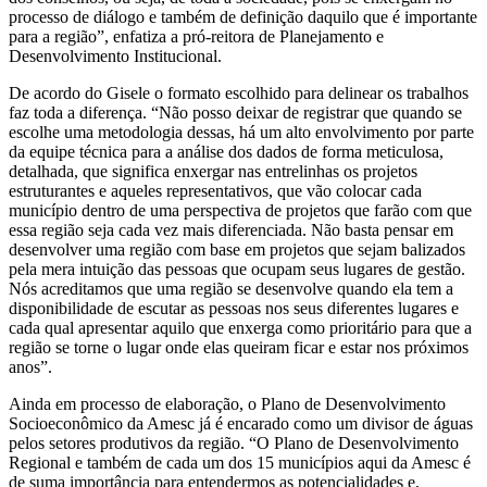
processo de diálogo e também de definição daquilo que é importante
para a região”, enfatiza a pró-reitora de Planejamento e
Desenvolvimento Institucional.
De acordo do Gisele o formato escolhido para delinear os trabalhos
faz toda a diferença. “Não posso deixar de registrar que quando se
escolhe uma metodologia dessas, há um alto envolvimento por parte
da equipe técnica para a análise dos dados de forma meticulosa,
detalhada, que significa enxergar nas entrelinhas os projetos
estruturantes e aqueles representativos, que vão colocar cada
município dentro de uma perspectiva de projetos que farão com que
essa região seja cada vez mais diferenciada. Não basta pensar em
desenvolver uma região com base em projetos que sejam balizados
pela mera intuição das pessoas que ocupam seus lugares de gestão.
Nós acreditamos que uma região se desenvolve quando ela tem a
disponibilidade de escutar as pessoas nos seus diferentes lugares e
cada qual apresentar aquilo que enxerga como prioritário para que a
região se torne o lugar onde elas queiram ficar e estar nos próximos
anos”.
Ainda em processo de elaboração, o Plano de Desenvolvimento
Socioeconômico da Amesc já é encarado como um divisor de águas
pelos setores produtivos da região. “O Plano de Desenvolvimento
Regional e também de cada um dos 15 municípios aqui da Amesc é
de suma importância para entendermos as potencialidades e,