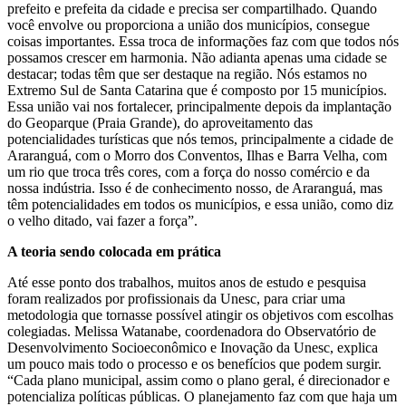
prefeito e prefeita da cidade e precisa ser compartilhado. Quando
você envolve ou proporciona a união dos municípios, consegue
coisas importantes. Essa troca de informações faz com que todos nós
possamos crescer em harmonia. Não adianta apenas uma cidade se
destacar; todas têm que ser destaque na região. Nós estamos no
Extremo Sul de Santa Catarina que é composto por 15 municípios.
Essa união vai nos fortalecer, principalmente depois da implantação
do Geoparque (Praia Grande), do aproveitamento das
potencialidades turísticas que nós temos, principalmente a cidade de
Araranguá, com o Morro dos Conventos, Ilhas e Barra Velha, com
um rio que troca três cores, com a força do nosso comércio e da
nossa indústria. Isso é de conhecimento nosso, de Araranguá, mas
têm potencialidades em todos os municípios, e essa união, como diz
o velho ditado, vai fazer a força”.
A teoria sendo colocada em prática
Até esse ponto dos trabalhos, muitos anos de estudo e pesquisa
foram realizados por profissionais da Unesc, para criar uma
metodologia que tornasse possível atingir os objetivos com escolhas
colegiadas. Melissa Watanabe, coordenadora do Observatório de
Desenvolvimento Socioeconômico e Inovação da Unesc, explica
um pouco mais todo o processo e os benefícios que podem surgir.
“Cada plano municipal, assim como o plano geral, é direcionador e
potencializa políticas públicas. O planejamento faz com que haja um