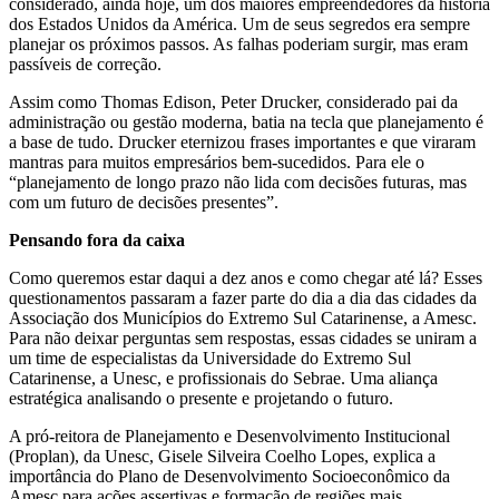
considerado, ainda hoje, um dos maiores empreendedores da história
dos Estados Unidos da América. Um de seus segredos era sempre
planejar os próximos passos. As falhas poderiam surgir, mas eram
passíveis de correção.
Assim como Thomas Edison, Peter Drucker, considerado pai da
administração ou gestão moderna, batia na tecla que planejamento é
a base de tudo. Drucker eternizou frases importantes e que viraram
mantras para muitos empresários bem-sucedidos. Para ele o
“planejamento de longo prazo não lida com decisões futuras, mas
com um futuro de decisões presentes”.
Pensando fora da caixa
Como queremos estar daqui a dez anos e como chegar até lá? Esses
questionamentos passaram a fazer parte do dia a dia das cidades da
Associação dos Municípios do Extremo Sul Catarinense, a Amesc.
Para não deixar perguntas sem respostas, essas cidades se uniram a
um time de especialistas da Universidade do Extremo Sul
Catarinense, a Unesc, e profissionais do Sebrae. Uma aliança
estratégica analisando o presente e projetando o futuro.
A pró-reitora de Planejamento e Desenvolvimento Institucional
(Proplan), da Unesc, Gisele Silveira Coelho Lopes, explica a
importância do Plano de Desenvolvimento Socioeconômico da
Amesc para ações assertivas e formação de regiões mais