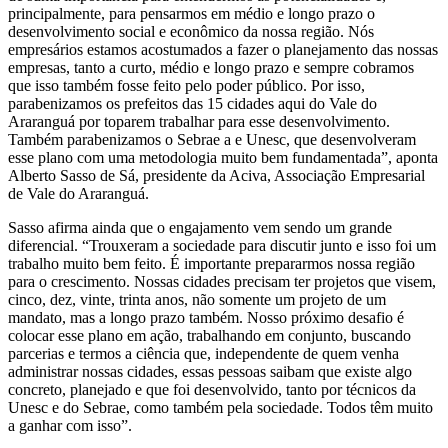
principalmente, para pensarmos em médio e longo prazo o
desenvolvimento social e econômico da nossa região. Nós
empresários estamos acostumados a fazer o planejamento das nossas
empresas, tanto a curto, médio e longo prazo e sempre cobramos
que isso também fosse feito pelo poder público. Por isso,
parabenizamos os prefeitos das 15 cidades aqui do Vale do
Araranguá por toparem trabalhar para esse desenvolvimento.
Também parabenizamos o Sebrae a e Unesc, que desenvolveram
esse plano com uma metodologia muito bem fundamentada”, aponta
Alberto Sasso de Sá, presidente da Aciva, Associação Empresarial
de Vale do Araranguá.
Sasso afirma ainda que o engajamento vem sendo um grande
diferencial. “Trouxeram a sociedade para discutir junto e isso foi um
trabalho muito bem feito. É importante prepararmos nossa região
para o crescimento. Nossas cidades precisam ter projetos que visem,
cinco, dez, vinte, trinta anos, não somente um projeto de um
mandato, mas a longo prazo também. Nosso próximo desafio é
colocar esse plano em ação, trabalhando em conjunto, buscando
parcerias e termos a ciência que, independente de quem venha
administrar nossas cidades, essas pessoas saibam que existe algo
concreto, planejado e que foi desenvolvido, tanto por técnicos da
Unesc e do Sebrae, como também pela sociedade. Todos têm muito
a ganhar com isso”.