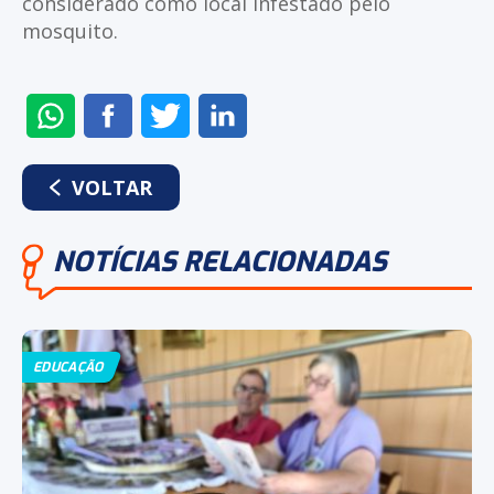
considerado como local infestado pelo
mosquito.
ENVIAR
COMPARTILHAR
COMPARTILHAR
COMPARTILHAR
NO
NO
NO
NO
WHATSAPP
FACEBOOK
TWITTER
LINKEDIN
VOLTAR
NOTÍCIAS RELACIONADAS
EDUCAÇÃO