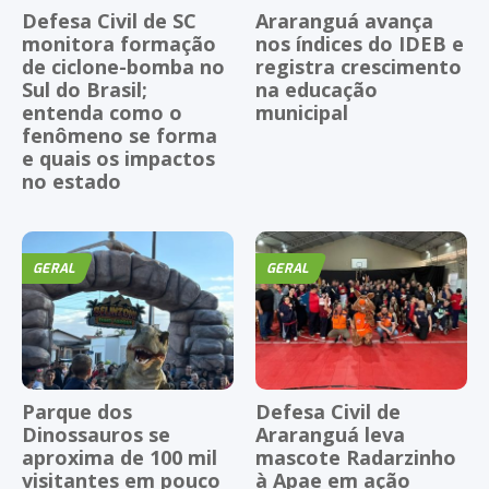
Defesa Civil de SC
Araranguá avança
monitora formação
nos índices do IDEB e
de ciclone-bomba no
registra crescimento
Sul do Brasil;
na educação
entenda como o
municipal
fenômeno se forma
e quais os impactos
no estado
GERAL
GERAL
Parque dos
Defesa Civil de
Dinossauros se
Araranguá leva
aproxima de 100 mil
mascote Radarzinho
visitantes em pouco
à Apae em ação