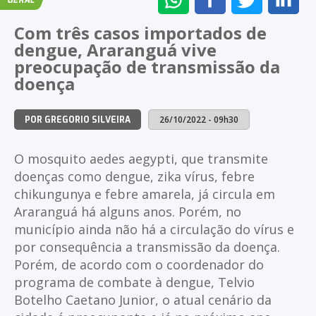
GERAL
NO
NO
NO
NO
Com três casos importados de
WHATSAPP
FACEBOOK
TWITTER
LI
dengue, Araranguá vive
preocupação de transmissão da
doença
26/10/2022 - 09h30
POR GREGORIO SILVEIRA
O mosquito aedes aegypti, que transmite
doenças como dengue, zika vírus, febre
chikungunya e febre amarela, já circula em
Araranguá há alguns anos. Porém, no
município ainda não há a circulação do vírus e
por consequência a transmissão da doença.
Porém, de acordo com o coordenador do
programa de combate à dengue, Telvio
Botelho Caetano Junior, o atual cenário da