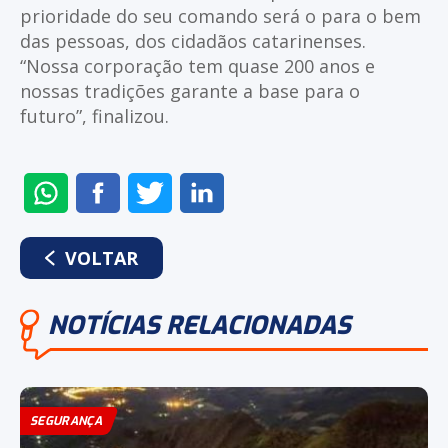
prioridade do seu comando será o para o bem
das pessoas, dos cidadãos catarinenses.
“Nossa corporação tem quase 200 anos e
nossas tradições garante a base para o
futuro”, finalizou.
ENVIAR
COMPARTILHAR
COMPARTILHAR
COMPARTILHAR
NO
NO
NO
NO
WHATSAPP
FACEBOOK
TWITTER
LINKEDIN
VOLTAR
NOTÍCIAS RELACIONADAS
SEGURANÇA