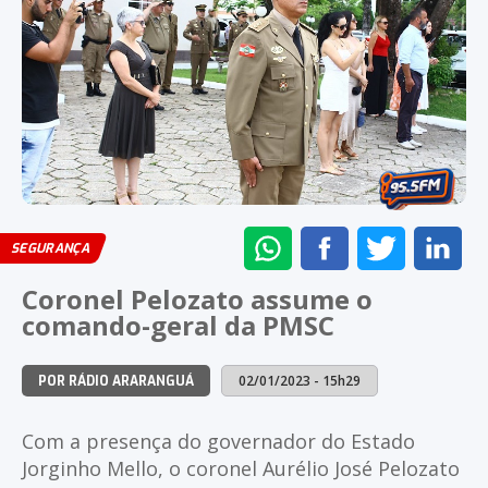
ENVIAR
COMPARTILHAR
COMPARTI
CO
SEGURANÇA
NO
NO
NO
NO
Coronel Pelozato assume o
WHATSAPP
FACEBOOK
TWITTER
LI
comando-geral da PMSC
02/01/2023 - 15h29
POR RÁDIO ARARANGUÁ
Com a presença do governador do Estado
Jorginho Mello, o coronel Aurélio José Pelozato