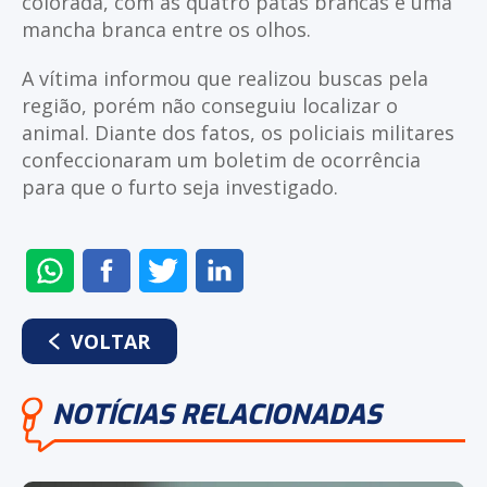
colorada, com as quatro patas brancas e uma
mancha branca entre os olhos.
A vítima informou que realizou buscas pela
região, porém não conseguiu localizar o
animal. Diante dos fatos, os policiais militares
confeccionaram um boletim de ocorrência
para que o furto seja investigado.
ENVIAR
COMPARTILHAR
COMPARTILHAR
COMPARTILHAR
NO
NO
NO
NO
WHATSAPP
FACEBOOK
TWITTER
LINKEDIN
VOLTAR
NOTÍCIAS RELACIONADAS