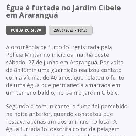
NO
NO
NO
NO
Égua é furtada no Jardim Cibele
WHATSAPP
FACEBOOK
TWITTER
LI
em Araranguá
28/06/2026 - 10h30
POR JAIRO SILVA
A ocorrência de furto foi registrada pela
Polícia Militar no início da manhã deste
sábado, 27 de junho em Araranguá. Por volta
de 8h45min uma guarnição realizou contato
com a vítima, de 40 anos, que relatou o furto
de uma égua que permanecia amarrada em
um terreno baldio, no bairro Jardim Cibele.
Segundo o comunicante, o furto foi percebido
na noite anterior, quando constatou que
restava apenas um dos animais no local. A
égua furtada foi descrita como de pelagem