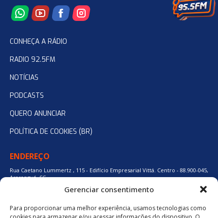
CONHEÇA A RÁDIO
RADIO 92.5FM
NOTÍCIAS
PODCASTS
QUERO ANUNCIAR
POLÍTICA DE COOKIES (BR)
ENDEREÇO
Rua Caetano Lummertz , 115 - Edifício Empresarial Vittá. Centro - 88.900-045,
Araranguá, SC.
Gerenciar consentimento
Para proporcionar uma melhor experiência, usamos tecnologias como
48 3524-0137
cookies para armazenar e/ou acessar informações do dispositivo. O