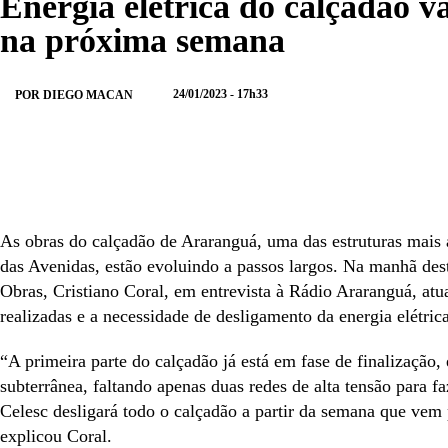
Energia elétrica do calçadão va
na próxima semana
24/01/2023 - 17h33
POR DIEGO MACAN
ENVIAR
COMPARTILHAR
COMPARTILHAR
COMPARTILHAR
NO
NO
NO
NO
WHATSAPP
FACEBOOK
TWITTER
LINKEDIN
As obras do calçadão de Araranguá, uma das estruturas mais 
das Avenidas, estão evoluindo a passos largos. Na manhã desta
Obras, Cristiano Coral, em entrevista à Rádio Araranguá, atu
realizadas e a necessidade de desligamento da energia elétrica
“A primeira parte do calçadão já está em fase de finalização,
subterrânea, faltando apenas duas redes de alta tensão para fa
Celesc desligará todo o calçadão a partir da semana que vem 
explicou Coral.