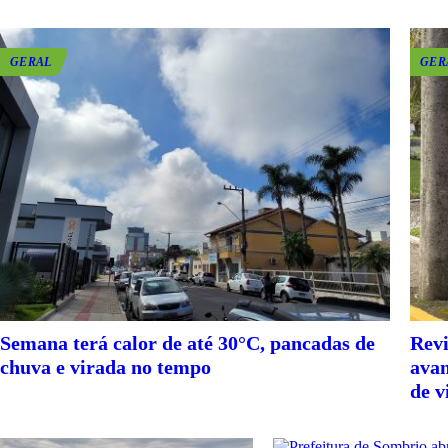
GERAL
GER
Semana terá calor de até 30°C, pancadas de
Revi
chuva e virada no tempo
avan
de v