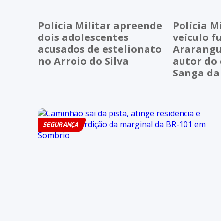
Polícia Militar apreende
Polícia M
dois adolescentes
veículo 
acusados de estelionato
Ararangu
no Arroio do Silva
autor do
Sanga da
SEGURANÇA