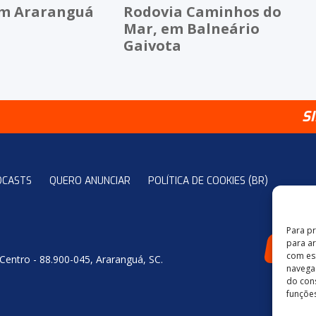
m Araranguá
Rodovia Caminhos do
Mar, em Balneário
Gaivota
S
DCASTS
QUERO ANUNCIAR
POLÍTICA DE COOKIES (BR)
Para p
para a
4
com es
 Centro - 88.900-045, Araranguá, SC.
navegaç
do con
funções