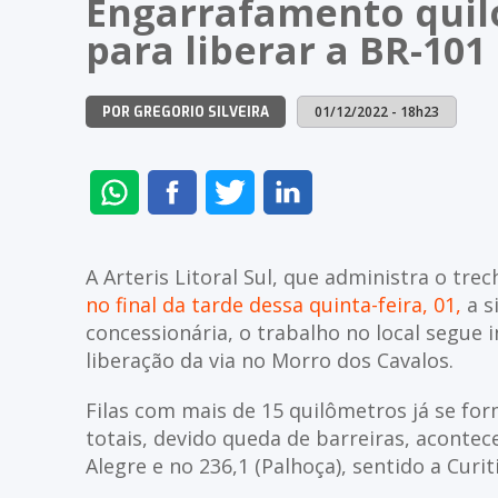
Engarrafamento quil
para liberar a BR-10
01/12/2022 - 18h23
POR GREGORIO SILVEIRA
ENVIAR
COMPARTILHAR
COMPARTILHAR
COMPARTILHAR
NO
NO
NO
NO
WHATSAPP
FACEBOOK
TWITTER
LINKEDIN
A Arteris Litoral Sul, que administra o tr
no final da tarde dessa quinta-feira, 01,
a s
concessionária, o trabalho no local segue 
liberação da via no Morro dos Cavalos.
Filas com mais de 15 quilômetros já se fo
totais, devido queda de barreiras, acontec
Alegre e no 236,1 (Palhoça), sentido a Curit