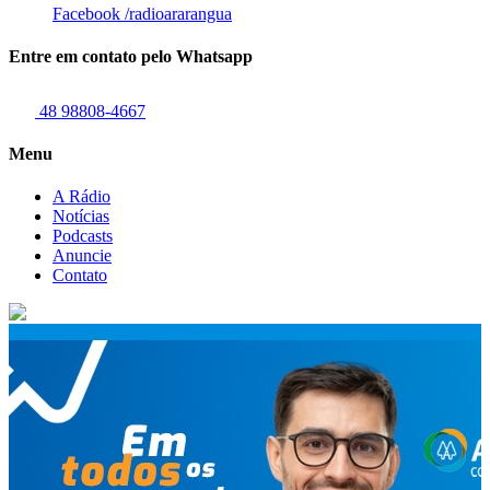
Facebook
/radioararangua
Entre em contato pelo Whatsapp
48 98808-4667
Menu
A Rádio
Notícias
Podcasts
Anuncie
Contato