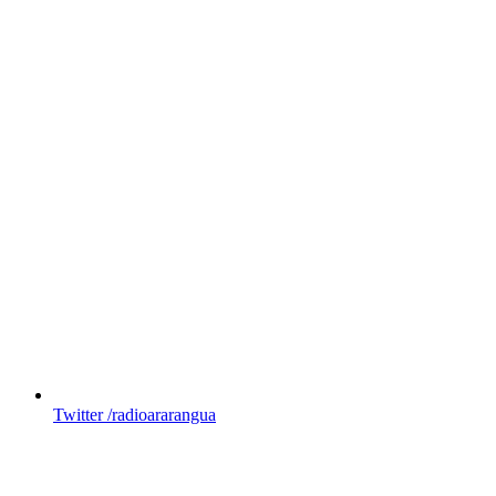
Twitter
/radioararangua