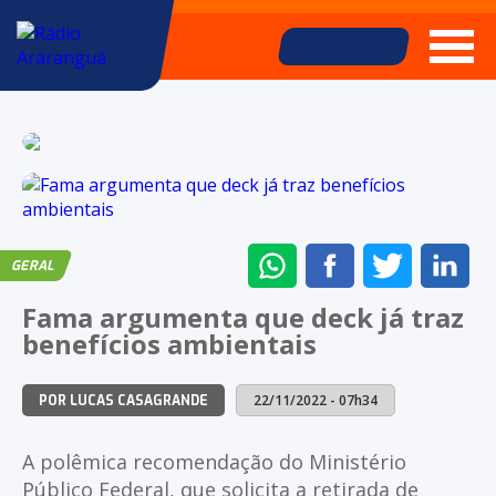
ENVIAR
COMPARTILHAR
COMPARTI
CO
GERAL
NO
NO
NO
NO
Fama argumenta que deck já traz
WHATSAPP
FACEBOOK
TWITTER
LI
benefícios ambientais
22/11/2022 - 07h34
POR LUCAS CASAGRANDE
A polêmica recomendação do Ministério
Público Federal, que solicita a retirada de