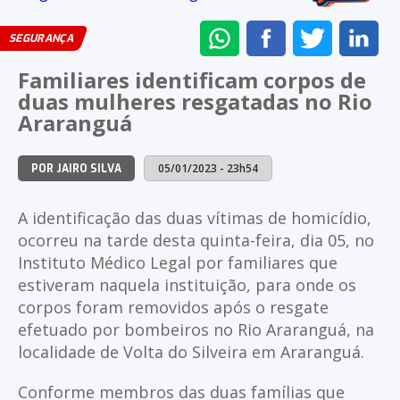
ENVIAR
COMPARTILHAR
COMPARTI
CO
SEGURANÇA
NO
NO
NO
NO
Familiares identificam corpos de
WHATSAPP
FACEBOOK
TWITTER
LI
duas mulheres resgatadas no Rio
Araranguá
05/01/2023 - 23h54
POR JAIRO SILVA
A identificação das duas vítimas de homicídio,
ocorreu na tarde desta quinta-feira, dia 05, no
Instituto Médico Legal por familiares que
estiveram naquela instituição, para onde os
corpos foram removidos após o resgate
efetuado por bombeiros no Rio Araranguá, na
localidade de Volta do Silveira em Araranguá.
Conforme membros das duas famílias que