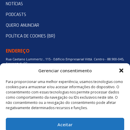
NOTÍCIAS
PODCASTS
QUERO ANUNCIAR
POLÍTICA DE COOKIES (BR)
ENDEREÇO
Rua Caetano Lummertz , 115 - Edifício Empresarial Vittá. Centro - 88.900-045,
Araranguá, SC.
Gerenciar consentimento
Para proporcionar uma melhor experiência, usamos tecnologias como
48 3524-0137
cookies para armazenar e/ou acessar informações do dispositivo. O
consentimento com essas tecnologias nos permite processar dados
como comportamento da navegação ou IDs exclusivos neste site. O
48 9880-84667
não consentimento ou a revogação do consentimento pode afetar
negativamente determinados recursos e funções.
BAIXE O APLICATIVO
Aceitar