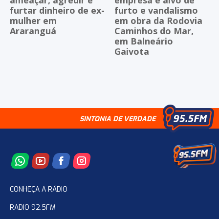
furtar dinheiro de ex-
furto e vandalismo
mulher em
em obra da Rodovia
Araranguá
Caminhos do Mar,
em Balneário
Gaivota
SINTONIA DE VERDADE
CONHEÇA A RÁDIO
RADIO 92.5FM