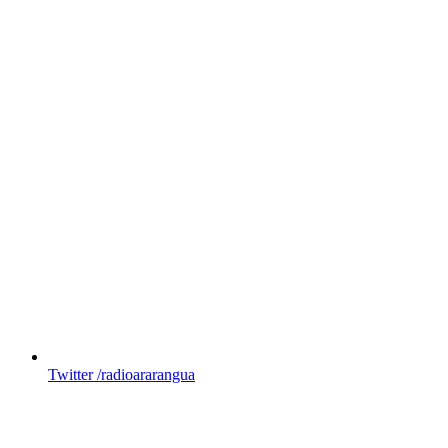
Twitter
/radioararangua