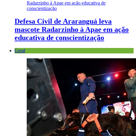
Defesa Civil de Araranguá leva
mascote Radarzinho à Apae em ação
educativa de conscientização
Geral