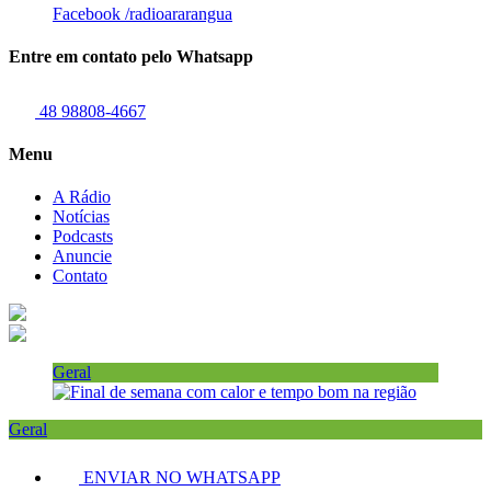
Facebook
/radioararangua
Entre em contato pelo Whatsapp
48 98808-4667
Menu
A Rádio
Notícias
Podcasts
Anuncie
Contato
Geral
Geral
ENVIAR NO WHATSAPP