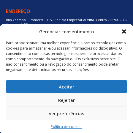
ENDEREÇO
Rua Caetano Lummertz , 115 - Edifício Empresarial Vittá. Centro - 88.900-045,
Araranguá, SC.
Gerenciar consentimento
Para proporcionar uma melhor experiência, usamos tecnologias como
48 3524-0137
cookies para armazenar e/ou acessar informações do dispositivo. O
consentimento com essas tecnologias nos permite processar dados
como comportamento da navegação ou IDs exclusivos neste site. O
48 9880-84667
não consentimento ou a revogação do consentimento pode afetar
negativamente determinados recursos e funções.
BAIXE O APLICATIVO
Aceitar
Política de Privacidade
Rejeitar
Ver preferências
neuro.digital
Política de cookies