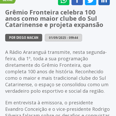
GERAL
NO
NO
NO
NO
Grêmio Fronteira celebra 100
WHATSAPP
FACEBOOK
TWITTER
LI
anos como maior clube do Sul
Catarinense e projeta expansão
01/09/2025 - 09h44
POR DIEGO MACAN
A Rádio Araranguá transmite, nesta segunda-
feira, dia 1º, toda a sua programação
diretamente do Grêmio Fronteira, que
completa 100 anos de história. Reconhecido
como o maior e mais tradicional clube do Sul
Catarinense, o espaço se consolidou como um
verdadeiro polo esportivo e social da região.
Em entrevista à emissora, o presidente
Evandro Conceição e o vice-presidente Rodrigo
Silveira falaram sobre os desafios e conquistas