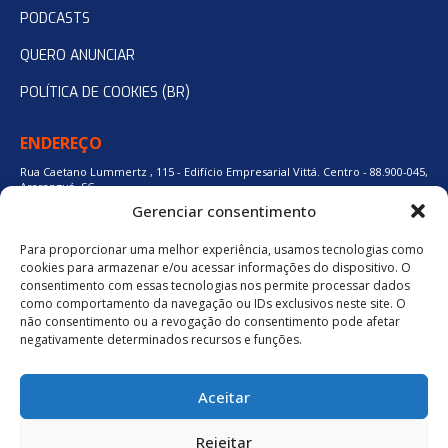
PODCASTS
QUERO ANUNCIAR
POLÍTICA DE COOKIES (BR)
ENDEREÇO
Rua Caetano Lummertz , 115 - Edifício Empresarial Vittá. Centro - 88.900-045,
Araranguá, SC.
Gerenciar consentimento
Para proporcionar uma melhor experiência, usamos tecnologias como
48 3524-0137
cookies para armazenar e/ou acessar informações do dispositivo. O
consentimento com essas tecnologias nos permite processar dados
como comportamento da navegação ou IDs exclusivos neste site. O
48 9880-84667
não consentimento ou a revogação do consentimento pode afetar
negativamente determinados recursos e funções.
BAIXE O APLICATIVO
Aceitar
Política de Privacidade
Rejeitar