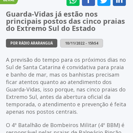
GERAL
NO
NO
NO
NO
Guarda-Vidas já estão nos
WHATSAPP
FACEBOOK
TWITTER
LI
principais postos das cinco praias
do Extremo Sul do Estado
10/11/2022 - 15h54
POR RÁDIO ARARANGUÁ
A previsão do tempo para os próximos dias no
Sul de Santa Catarina é convidativa para praia
e banho de mar, mas os banhistas precisam
ficar atentos quanto ao atendimento dos
Guarda-Vidas, isso porque, nas cinco praias do
Extremo Sul, antes da abertura oficial da
temporada, o atendimento e prevenção é feita
apenas nos postos centrais.
O 4º Batalhão de Bombeiros Militar (4º BBM) é
responsável pelas praias de Balneário Rincão,