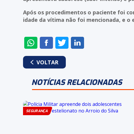
Após os procedimentos o paciente foi co
idade da vítima não foi mencionada, e o
ENVIAR
COMPARTILHAR
COMPARTILHAR
COMPARTILHAR
NO
NO
NO
NO
WHATSAPP
FACEBOOK
TWITTER
LINKEDIN
VOLTAR
NOTÍCIAS RELACIONADAS
SEGURANÇA