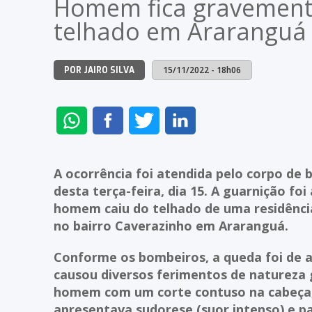
Homem fica gravemente
telhado em Araranguá
15/11/2022 - 18h06
POR JAIRO SILVA
ENVIAR
COMPARTILHAR
COMPARTILHAR
COMPARTILHAR
NO
NO
NO
NO
WHATSAPP
FACEBOOK
TWITTER
LINKEDIN
A ocorrência foi atendida pelo corpo de
desta terça-feira, dia 15. A guarnição fo
homem caiu do telhado de uma residência
no bairro Caverazinho em Araranguá.
Conforme os bombeiros, a queda foi de 
causou diversos ferimentos de natureza 
homem com um corte contuso na cabeça,
apresentava sudorese (suor intenso) e pa