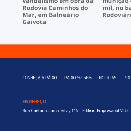
vandalismo em obra da
munição e
Rodovia Caminhos do
mil, no b
Mar, em Balneário
Rodoviár
Gaivota
CONHEÇA A RÁDIO
RADIO 92.5FM
NOTÍCIAS
PO
ENDEREÇO
Rua Caetano Lummertz , 115 - Edifício Empresarial Vittá.