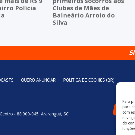
 mais de R$ 9
primeiros socorros aos
airro Polícia
Clubes de Mães de
ia
Balneário Arroio do
Silva
S
DCASTS
QUERO ANUNCIAR
POLÍTICA DE COOKIES (BR)
Para p
para a
4
com es
 Centro - 88.900-045, Araranguá, SC.
navegaç
do con
funções