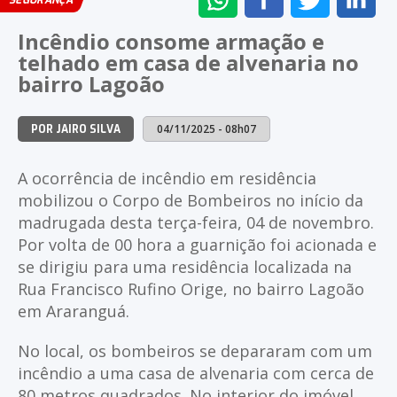
SEGURANÇA
NO
NO
NO
NO
Incêndio consome armação e
WHATSAPP
FACEBOOK
TWITTER
LI
telhado em casa de alvenaria no
bairro Lagoão
04/11/2025 - 08h07
POR JAIRO SILVA
A ocorrência de incêndio em residência
mobilizou o Corpo de Bombeiros no início da
madrugada desta terça-feira, 04 de novembro.
Por volta de 00 hora a guarnição foi acionada e
se dirigiu para uma residência localizada na
Rua Francisco Rufino Orige, no bairro Lagoão
em Araranguá.
No local, os bombeiros se depararam com um
incêndio a uma casa de alvenaria com cerca de
80 metros quadrados. No interior do imóvel