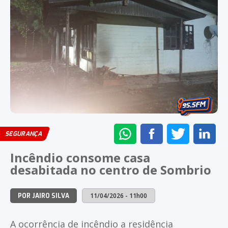
ENVIAR
COMPARTILHAR
COMPARTI
CO
SEGURANÇA
NO
NO
NO
NO
Incêndio consome casa
WHATSAPP
FACEBOOK
TWITTER
LI
desabitada no centro de Sombrio
11/04/2026 - 11h00
POR JAIRO SILVA
A ocorrência de incêndio a residência