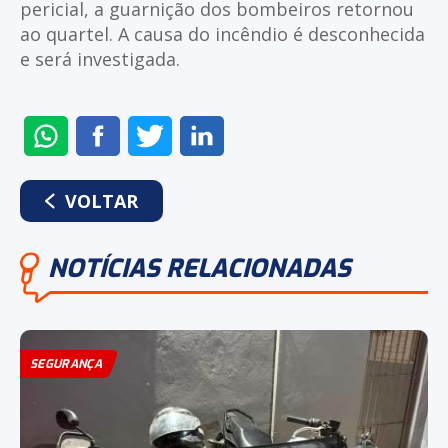
pericial, a guarnição dos bombeiros retornou
ao quartel. A causa do incêndio é desconhecida
e será investigada.
ENVIAR
COMPARTILHAR
COMPARTILHAR
COMPARTILHAR
NO
NO
NO
NO
WHATSAPP
FACEBOOK
TWITTER
LINKEDIN
VOLTAR
NOTÍCIAS RELACIONADAS
SEGURANÇA