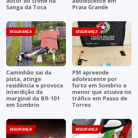
autor do crime na
adolescente em
Sanga da Toca
Praia Grande
SEGURANÇA
SEGURANÇA
Caminhão sai da
PM apreende
pista, atinge
adolescente por
residência e provoca
furto em Sombrio e
interdição da
menor que atuava no
marginal da BR-101
tráfico em Passo de
em Sombrio
Torres
SEGURANÇA
SEGURANÇA