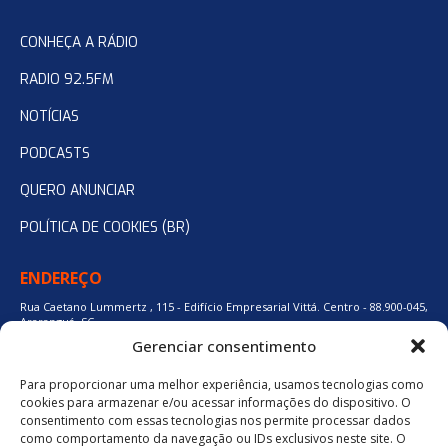
CONHEÇA A RÁDIO
RADIO 92.5FM
NOTÍCIAS
PODCASTS
QUERO ANUNCIAR
POLÍTICA DE COOKIES (BR)
ENDEREÇO
Rua Caetano Lummertz , 115 - Edifício Empresarial Vittá. Centro - 88.900-045,
Araranguá, SC.
Gerenciar consentimento
Para proporcionar uma melhor experiência, usamos tecnologias como
48 3524-0137
cookies para armazenar e/ou acessar informações do dispositivo. O
consentimento com essas tecnologias nos permite processar dados
como comportamento da navegação ou IDs exclusivos neste site. O