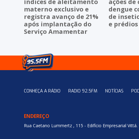
índices de aleitamento
ações de
materno exclusivo e
dengue c
registra avanço de 21%
de inseti
após implantação do
e prédios
Serviço Amamentar
CONHEÇA A RÁDIO
RADIO 92.5FM
NOTÍCIAS
PO
ENDEREÇO
Rua Caetano Lummertz , 115 - Edifício Empresarial Vittá.