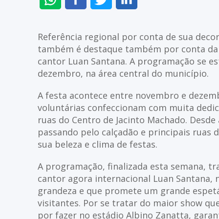
NO
NO
NO
NO
WHATSAPP
FACEBOOK
TWITTER
LINKEDIN
Referência regional por conta de sua deco
também é destaque também por conta da pr
cantor Luan Santana. A programação se es
dezembro, na área central do município.
A festa acontece entre novembro e dezem
voluntárias confeccionam com muita dedic
ruas do Centro de Jacinto Machado. Desde 
passando pelo calçadão e principais ruas d
sua beleza e clima de festas.
A programação, finalizada esta semana, tr
cantor agora internacional Luan Santana, 
grandeza e que promete um grande espet
visitantes. Por se tratar do maior show q
por fazer no estádio Albino Zanatta, gar