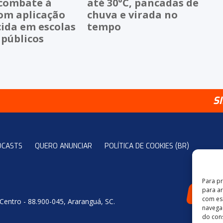
 combate à
até 30°C, pancadas de
om aplicação
chuva e virada no
cida em escolas
tempo
 públicos
S
DCASTS
QUERO ANUNCIAR
POLÍTICA DE COOKIES (BR)
Para p
para a
4
com es
 Centro - 88.900-045, Araranguá, SC.
navegaç
do con