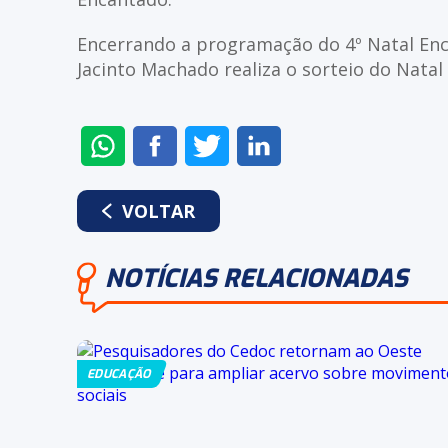
Encerrando a programação do 4º Natal Enca
Jacinto Machado realiza o sorteio do Nata
ENVIAR
COMPARTILHAR
COMPARTILHAR
COMPARTILHAR
NO
NO
NO
NO
WHATSAPP
FACEBOOK
TWITTER
LINKEDIN
VOLTAR
NOTÍCIAS RELACIONADAS
EDUCAÇÃO