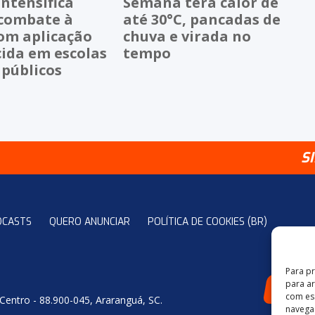
ntensifica
Semana terá calor de
 combate à
até 30°C, pancadas de
om aplicação
chuva e virada no
cida em escolas
tempo
 públicos
S
DCASTS
QUERO ANUNCIAR
POLÍTICA DE COOKIES (BR)
Para p
para a
4
com es
 Centro - 88.900-045, Araranguá, SC.
navegaç