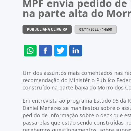
MPF envia pedido de
na parte alta do Mor
09/11/2022 - 14h08
POR JULIANA OLIVEIRA
ENVIAR
COMPARTILHAR
COMPARTILHAR
COMPARTILHAR
NO
NO
NO
NO
WHATSAPP
FACEBOOK
TWITTER
LINKEDIN
Um dos assuntos mais comentados nas rede
recomendação do Ministério Público Federa
construído na parte baixa do Morro dos C
Em entrevista ao programa Estudo 95 da Rá
Daniel Menezes se manifestou sobre o as
pedido de informação sobre o deck que est
passarelas que estão sendo construídas no
recebemos questionamentos, sobre supress