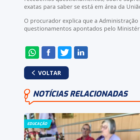
exatas para saber se está em área da Uniã
O procurador explica que a Administração
questionamentos apontados pelo Ministéri
ENVIAR
COMPARTILHAR
COMPARTILHAR
COMPARTILHAR
NO
NO
NO
NO
WHATSAPP
FACEBOOK
TWITTER
LINKEDIN
VOLTAR
NOTÍCIAS RELACIONADAS
EDUCAÇÃO