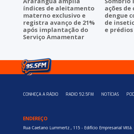
Araranguá amplia
Sombrio i
índices de aleitamento
ações de
materno exclusivo e
dengue c
registra avanço de 21%
de inseti
após implantação do
e prédios
Serviço Amamentar
CONHEÇA A RÁDIO
RADIO 92.5FM
NOTÍCIAS
PO
ENDEREÇO
Rua Caetano Lummertz , 115 - Edifício Empresarial Vittá.