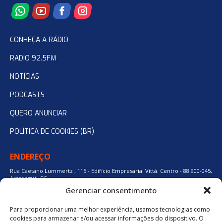
CONHEÇA A RÁDIO
RADIO 92.5FM
NOTÍCIAS
PODCASTS
QUERO ANUNCIAR
POLÍTICA DE COOKIES (BR)
ENDEREÇO
Rua Caetano Lummertz , 115 - Edifício Empresarial Vittá. Centro - 88.900-045,
Araranguá, SC.
Gerenciar consentimento
Para proporcionar uma melhor experiência, usamos tecnologias como
48 3524-0137
cookies para armazenar e/ou acessar informações do dispositivo. O