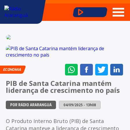
ENVIAR
COMPARTILHAR
COMPARTI
CO
ECONOMIA
NO
NO
NO
NO
PIB de Santa Catarina mantém
WHATSAPP
FACEBOOK
TWITTER
LI
liderança de crescimento no país
04/09/2025 - 13h08
POR RÁDIO ARARANGUÁ
O Produto Interno Bruto (PIB) de Santa
Catarina manteve a liderança de crescimento