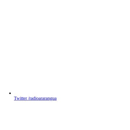
Twitter
/radioararangua