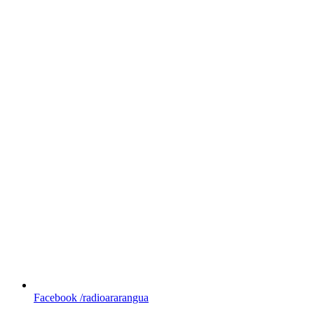
Facebook
/radioararangua