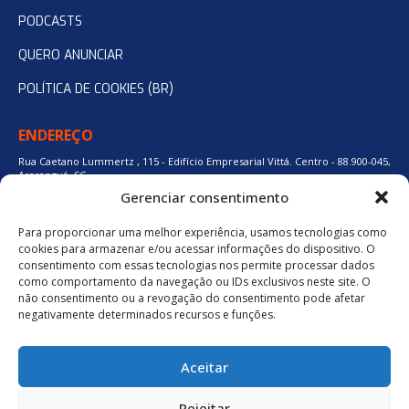
PODCASTS
QUERO ANUNCIAR
POLÍTICA DE COOKIES (BR)
ENDEREÇO
Rua Caetano Lummertz , 115 - Edifício Empresarial Vittá. Centro - 88.900-045,
Araranguá, SC.
Gerenciar consentimento
Para proporcionar uma melhor experiência, usamos tecnologias como
48 3524-0137
cookies para armazenar e/ou acessar informações do dispositivo. O
consentimento com essas tecnologias nos permite processar dados
como comportamento da navegação ou IDs exclusivos neste site. O
48 9880-84667
não consentimento ou a revogação do consentimento pode afetar
negativamente determinados recursos e funções.
BAIXE O APLICATIVO
Aceitar
Política de Privacidade
Rejeitar