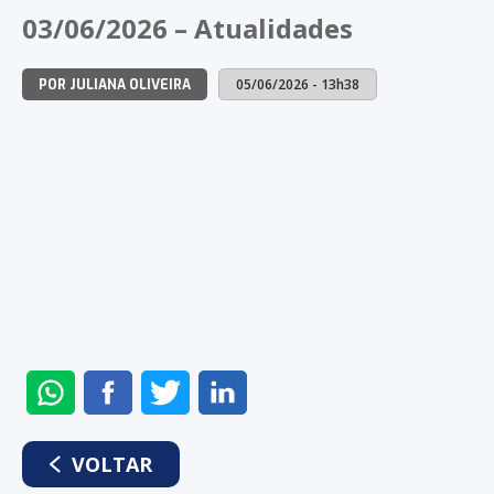
NO
NO
NO
NO
03/06/2026 – Atualidades
WHATSAPP
FACEBOOK
TWITTER
LINKEDIN
05/06/2026 - 13h38
POR JULIANA OLIVEIRA
ENVIAR
COMPARTILHAR
COMPARTILHAR
COMPARTILHAR
NO
NO
NO
NO
WHATSAPP
FACEBOOK
TWITTER
LINKEDIN
VOLTAR