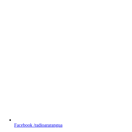
Facebook
/radioararangua