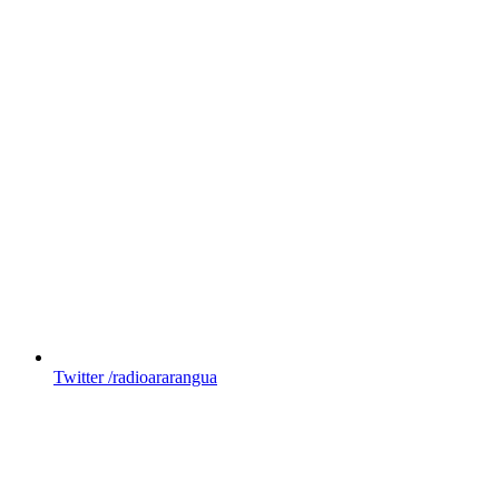
Twitter
/radioararangua