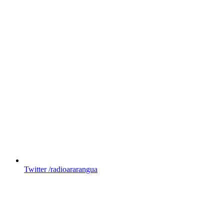
Twitter
/radioararangua