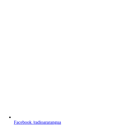
Facebook
/radioararangua