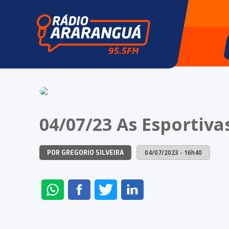
04/07/23 As Esportiv
04/07/2023 - 16h40
POR GREGORIO SILVEIRA
ENVIAR
COMPARTILHAR
COMPARTILHAR
COMPARTILHAR
NO
NO
NO
NO
WHATSAPP
FACEBOOK
TWITTER
LINKEDIN