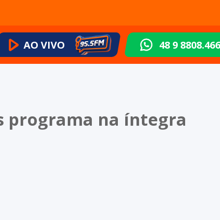
AO VIVO
48 9 8808.46
as programa na íntegra