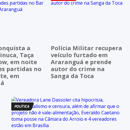
onquista a
Polícia Militar recupera
inuca, Taça
veículo furtado em
ow, em noite
Araranguá e prende
es partidas no
autor do crime na
rte, em
Sanga da Toca
uá
POLÍTICA