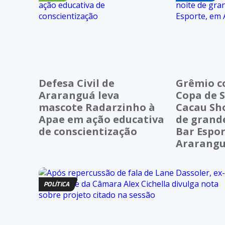
Defesa Civil de
Grêmio c
Araranguá leva
Copa de S
mascote Radarzinho à
Cacau Sh
Apae em ação educativa
de grand
de conscientização
Bar Espo
Ararang
POLÍTICA