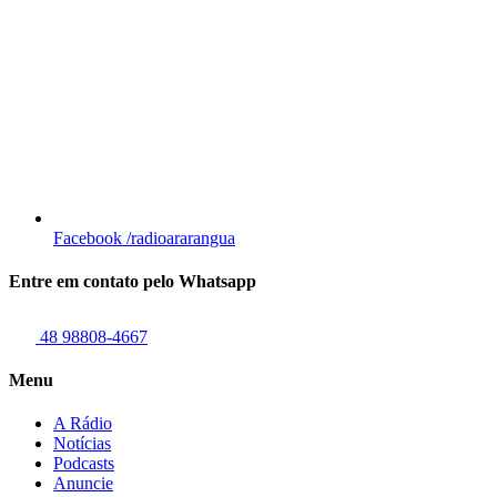
Facebook
/radioararangua
Entre em contato pelo Whatsapp
48 98808-4667
Menu
A Rádio
Notícias
Podcasts
Anuncie