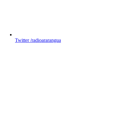
Twitter
/radioararangua