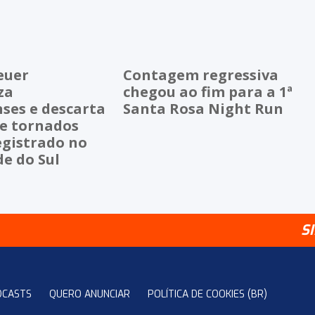
euer
Contagem regressiva
za
chegou ao fim para a 1ª
ses e descarta
Santa Rosa Night Run
de tornados
egistrado no
e do Sul
S
DCASTS
QUERO ANUNCIAR
POLÍTICA DE COOKIES (BR)