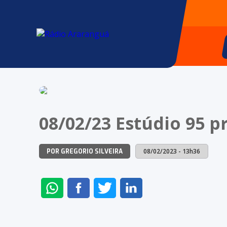
08/02/23 Estúdio 95 
08/02/2023 - 13h36
POR GREGORIO SILVEIRA
ENVIAR
COMPARTILHAR
COMPARTILHAR
COMPARTILHAR
NO
NO
NO
NO
WHATSAPP
FACEBOOK
TWITTER
LINKEDIN