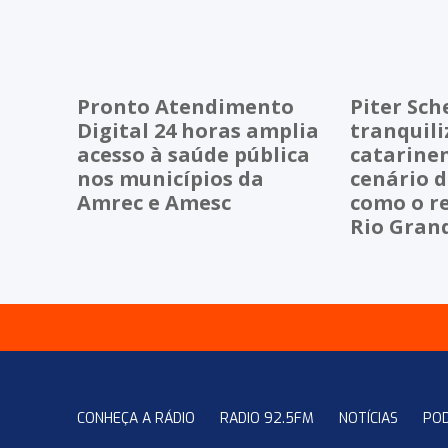
Pronto Atendimento
Piter Sch
Digital 24 horas amplia
tranquili
acesso à saúde pública
catarinen
nos municípios da
cenário 
Amrec e Amesc
como o r
Rio Grand
CONHEÇA A RÁDIO
RADIO 92.5FM
NOTÍCIAS
PO