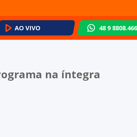
AO VIVO
48 9 8808.46
programa na íntegra