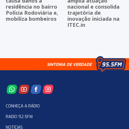
causa danos a
amplia atuação
residência no bairro
nacional e consolida
Polícia Rodoviária e,
trajetória de
mobiliza bombeiros
inovação iniciada na
ITEC.in
SINTONIA DE VERDADE
CONHEÇA A RÁDIO
RADIO 92.5FM
NOTÍCIAS