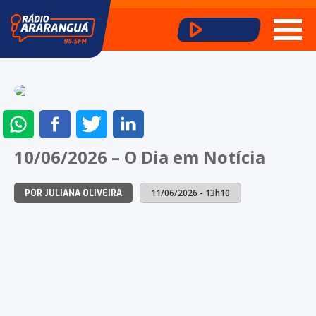
ENVIAR
COMPARTILHAR
COMPARTILHAR
COMPARTILHAR
NO
NO
NO
NO
10/06/2026 – O Dia em Notícia
WHATSAPP
FACEBOOK
TWITTER
LINKEDIN
11/06/2026 - 13h10
POR JULIANA OLIVEIRA