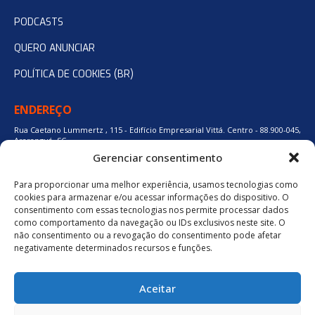
PODCASTS
QUERO ANUNCIAR
POLÍTICA DE COOKIES (BR)
ENDEREÇO
Rua Caetano Lummertz , 115 - Edifício Empresarial Vittá. Centro - 88.900-045,
Araranguá, SC.
Gerenciar consentimento
Para proporcionar uma melhor experiência, usamos tecnologias como
48 3524-0137
cookies para armazenar e/ou acessar informações do dispositivo. O
consentimento com essas tecnologias nos permite processar dados
como comportamento da navegação ou IDs exclusivos neste site. O
48 9880-84667
não consentimento ou a revogação do consentimento pode afetar
negativamente determinados recursos e funções.
BAIXE O APLICATIVO
Aceitar