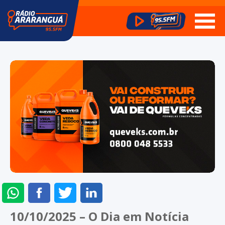
ENVIAR
COMPARTILHAR
COMPARTILHAR
COMPARTILHAR
NO
NO
NO
NO
10/10/2025 – O Dia em Notícia
WHATSAPP
FACEBOOK
TWITTER
LINKEDIN