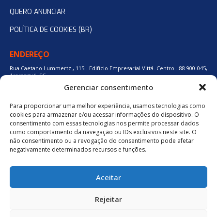
QUERO ANUNCIAR
POLÍTICA DE COOKIES (BR)
ENDEREÇO
Rua Caetano Lummertz , 115 - Edifício Empresarial Vittá. Centro - 88.900-045,
Araranguá, SC.
Gerenciar consentimento
Para proporcionar uma melhor experiência, usamos tecnologias como
48 3524-0137
cookies para armazenar e/ou acessar informações do dispositivo. O
consentimento com essas tecnologias nos permite processar dados
como comportamento da navegação ou IDs exclusivos neste site. O
48 9880-84667
não consentimento ou a revogação do consentimento pode afetar
negativamente determinados recursos e funções.
BAIXE O APLICATIVO
Aceitar
Política de Privacidade
Rejeitar