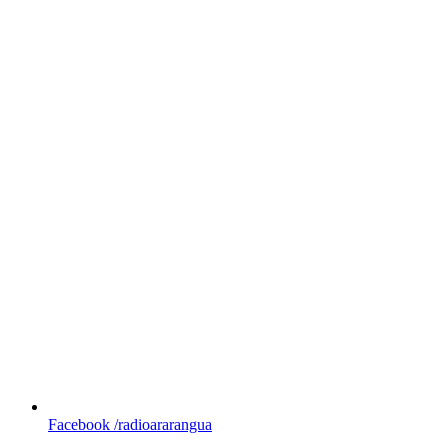
Facebook
/radioararangua