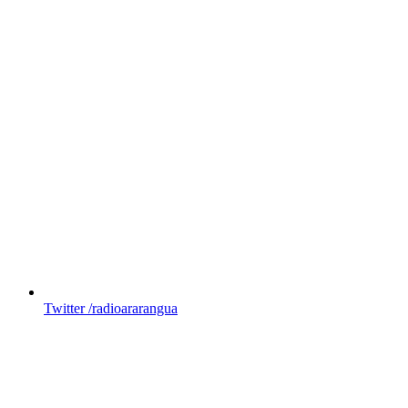
Twitter
/radioararangua