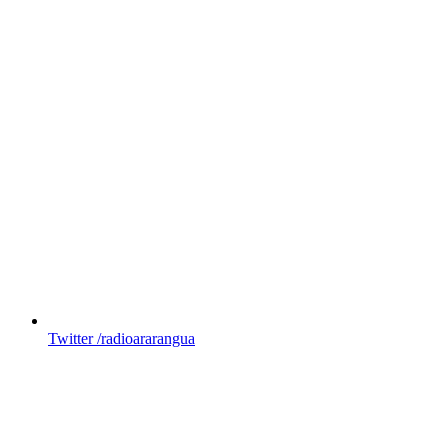
Twitter
/radioararangua