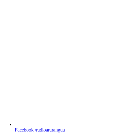
Facebook
/radioararangua