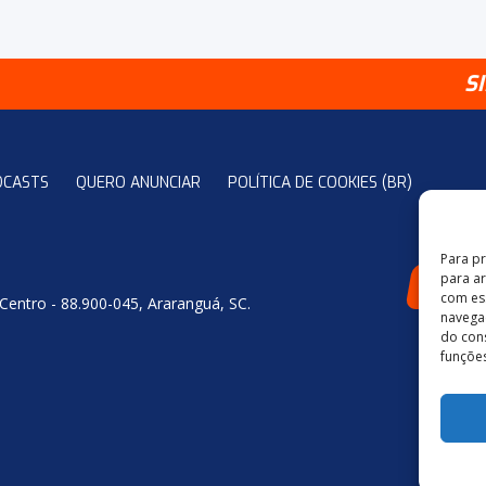
S
DCASTS
QUERO ANUNCIAR
POLÍTICA DE COOKIES (BR)
Para p
para a
4
com es
 Centro - 88.900-045, Araranguá, SC.
navegaç
do con
funções