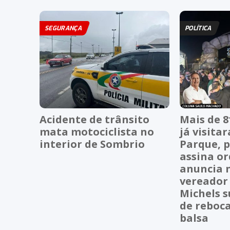
SEGURANÇA
POLÍTICA
Acidente de trânsito
Mais de 8
mata motociclista no
já visita
interior de Sombrio
Parque, p
assina or
anuncia 
vereador
Michels s
de reboc
balsa