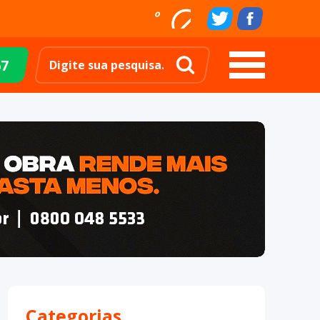
º
67
Categorias