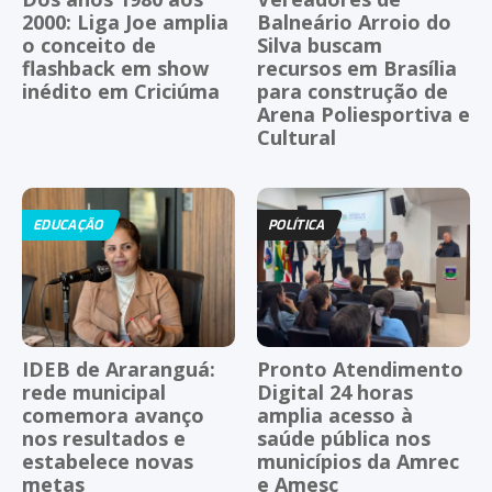
2000: Liga Joe amplia
Balneário Arroio do
o conceito de
Silva buscam
flashback em show
recursos em Brasília
inédito em Criciúma
para construção de
Arena Poliesportiva e
Cultural
EDUCAÇÃO
POLÍTICA
IDEB de Araranguá:
Pronto Atendimento
rede municipal
Digital 24 horas
comemora avanço
amplia acesso à
nos resultados e
saúde pública nos
estabelece novas
municípios da Amrec
metas
e Amesc