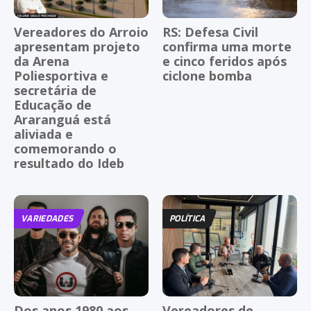
Vereadores do Arroio
RS: Defesa Civil
apresentam projeto
confirma uma morte
da Arena
e cinco feridos após
Poliesportiva e
ciclone bomba
secretária de
Educação de
Araranguá está
aliviada e
comemorando o
resultado do Ideb
VARIEDADES
POLÍTICA
Dos anos 1980 aos
Vereadores de