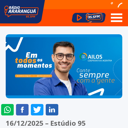
º
ENVIAR
COMPARTILHAR
COMPARTILHAR
COMPARTILHAR
NO
NO
NO
NO
16/12/2025 – Estúdio 95
WHATSAPP
FACEBOOK
TWITTER
LINKEDIN