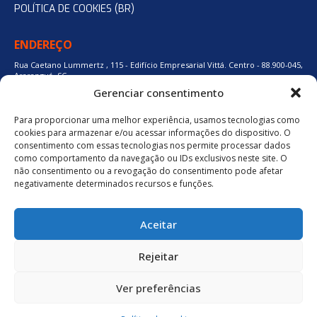
POLÍTICA DE COOKIES (BR)
ENDEREÇO
Rua Caetano Lummertz , 115 - Edifício Empresarial Vittá. Centro - 88.900-045,
Araranguá, SC.
Gerenciar consentimento
Para proporcionar uma melhor experiência, usamos tecnologias como
48 3524-0137
cookies para armazenar e/ou acessar informações do dispositivo. O
consentimento com essas tecnologias nos permite processar dados
como comportamento da navegação ou IDs exclusivos neste site. O
48 9880-84667
não consentimento ou a revogação do consentimento pode afetar
negativamente determinados recursos e funções.
BAIXE O APLICATIVO
Aceitar
Política de Privacidade
Rejeitar
Ver preferências
neuro.digital