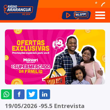
º
ENVIAR
COMPARTILHAR
COMPARTILHAR
COMPARTILHAR
NO
NO
NO
NO
19/05/2026 -95.5 Entrevista
WHATSAPP
FACEBOOK
TWITTER
LINKEDIN