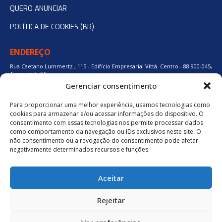
QUERO ANUNCIAR
POLÍTICA DE COOKIES (BR)
ENDEREÇO
Rua Caetano Lummertz , 115 - Edifício Empresarial Vittá. Centro - 88.900-045,
Araranguá, SC.
Gerenciar consentimento
Para proporcionar uma melhor experiência, usamos tecnologias como
48 3524-0137
cookies para armazenar e/ou acessar informações do dispositivo. O
consentimento com essas tecnologias nos permite processar dados
como comportamento da navegação ou IDs exclusivos neste site. O
48 9880-84667
não consentimento ou a revogação do consentimento pode afetar
negativamente determinados recursos e funções.
BAIXE O APLICATIVO
Aceitar
Política de Privacidade
Rejeitar