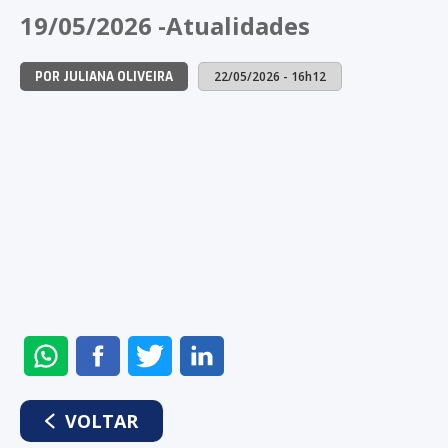
NO
NO
NO
NO
19/05/2026 -Atualidades
WHATSAPP
FACEBOOK
TWITTER
LINKEDIN
22/05/2026 - 16h12
POR JULIANA OLIVEIRA
ENVIAR
COMPARTILHAR
COMPARTILHAR
COMPARTILHAR
NO
NO
NO
NO
WHATSAPP
FACEBOOK
TWITTER
LINKEDIN
VOLTAR