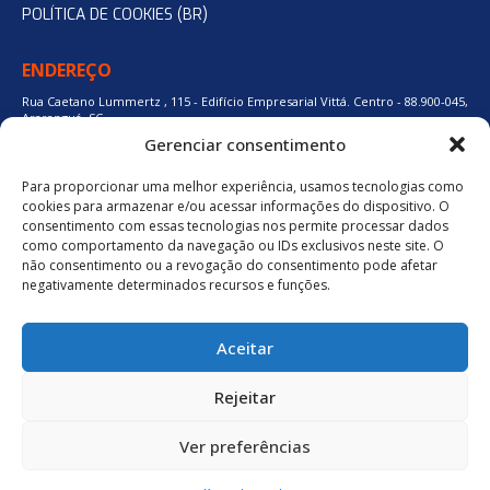
POLÍTICA DE COOKIES (BR)
ENDEREÇO
Rua Caetano Lummertz , 115 - Edifício Empresarial Vittá. Centro - 88.900-045,
Araranguá, SC.
Gerenciar consentimento
Para proporcionar uma melhor experiência, usamos tecnologias como
48 3524-0137
cookies para armazenar e/ou acessar informações do dispositivo. O
consentimento com essas tecnologias nos permite processar dados
como comportamento da navegação ou IDs exclusivos neste site. O
48 9880-84667
não consentimento ou a revogação do consentimento pode afetar
negativamente determinados recursos e funções.
BAIXE O APLICATIVO
Aceitar
Política de Privacidade
Rejeitar
Ver preferências
neuro.digital