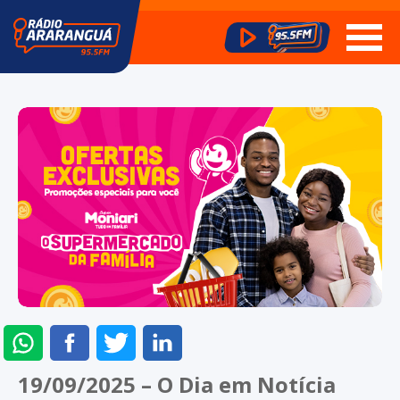
ENVIAR
COMPARTILHAR
COMPARTILHAR
COMPARTILHAR
NO
NO
NO
NO
19/09/2025 – O Dia em Notícia
WHATSAPP
FACEBOOK
TWITTER
LINKEDIN