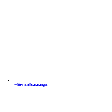
Twitter
/radioararangua