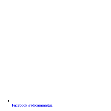
Facebook
/radioararangua