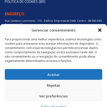
POLÍTICA DE COOKIES (BR)
ENDEREÇO
Rua Caetano Lummertz , 115 - Edifício Empresarial Vittá. Centro - 88.900-045,
Araranguá, SC.
Gerenciar consentimento
Para proporcionar uma melhor experiência, usamos tecnologias como
48 3524-0137
cookies para armazenar e/ou acessar informações do dispositivo. O
consentimento com essas tecnologias nos permite processar dados
como comportamento da navegação ou IDs exclusivos neste site. O
48 9880-84667
não consentimento ou a revogação do consentimento pode afetar
negativamente determinados recursos e funções.
BAIXE O APLICATIVO
Aceitar
Política de Privacidade
Rejeitar
Ver preferências
neuro.digital
Política de cookies