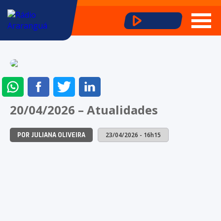
ENVIAR
COMPARTILHAR
COMPARTILHAR
COMPARTILHAR
NO
NO
NO
NO
20/04/2026 – Atualidades
WHATSAPP
FACEBOOK
TWITTER
LINKEDIN
23/04/2026 - 16h15
POR JULIANA OLIVEIRA