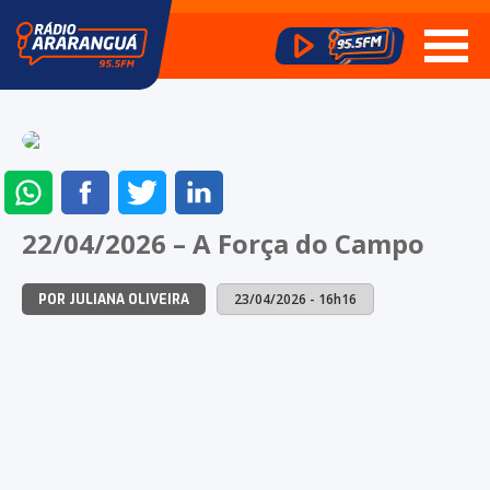
ENVIAR
COMPARTILHAR
COMPARTILHAR
COMPARTILHAR
NO
NO
NO
NO
22/04/2026 – A Força do Campo
WHATSAPP
FACEBOOK
TWITTER
LINKEDIN
23/04/2026 - 16h16
POR JULIANA OLIVEIRA