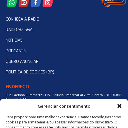
CONHEÇA A RÁDIO
RADIO 92.5FM
NOTÍCIAS
PODCASTS
QUERO ANUNCIAR
POLÍTICA DE COOKIES (BR)
ENDEREÇO
Rua Caetano Lummertz , 115 - Edifício Empresarial Vittá. Centro - 88.900-045,
Araranguá, SC.
Gerenciar consentimento
Para proporcionar uma melhor experiência, usamos tecnologias como
48 3524-0137
cookies para armazenar e/ou acessar informações do dispositivo. O
consentimento com essas tecnologias nos permite processar dados