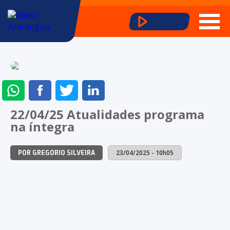
ENVIAR
COMPARTILHAR
COMPARTILHAR
COMPARTILHAR
NO
NO
NO
NO
22/04/25 Atualidades programa
WHATSAPP
FACEBOOK
TWITTER
LINKEDIN
na íntegra
23/04/2025 - 10h05
POR GREGORIO SILVEIRA