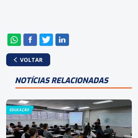
ENVIAR
COMPARTILHAR
COMPARTILHAR
COMPARTILHAR
NO
NO
NO
NO
WHATSAPP
FACEBOOK
TWITTER
LINKEDIN
VOLTAR
NOTÍCIAS RELACIONADAS
EDUCAÇÃO