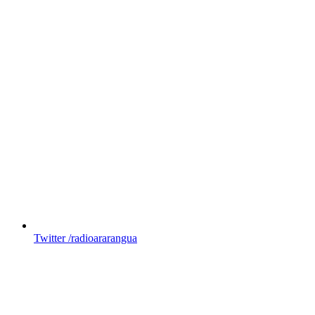
Twitter
/radioararangua