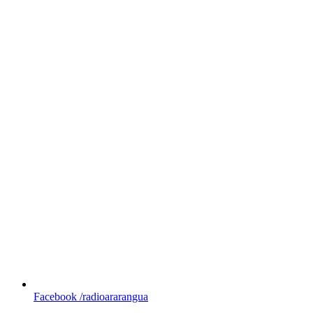
Facebook
/radioararangua