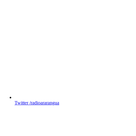
Twitter
/radioararangua