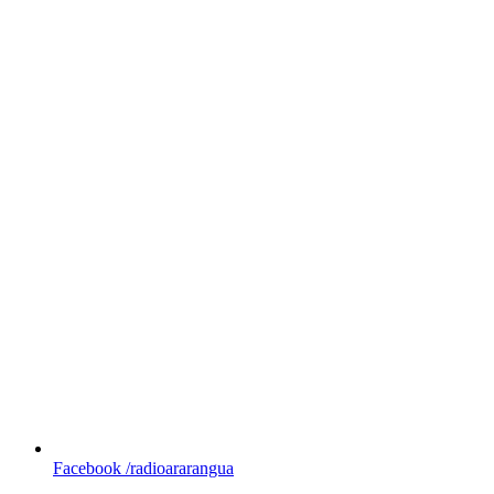
Facebook
/radioararangua