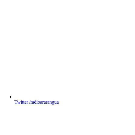
Twitter
/radioararangua