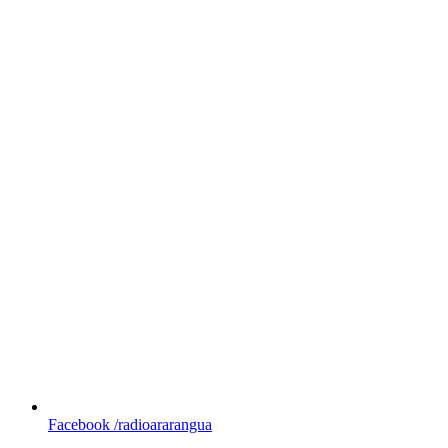
Facebook
/radioararangua