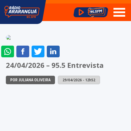
ENVIAR
COMPARTILHAR
COMPARTILHAR
COMPARTILHAR
NO
NO
NO
NO
24/04/2026 – 95.5 Entrevista
WHATSAPP
FACEBOOK
TWITTER
LINKEDIN
29/04/2026 - 12h52
POR JULIANA OLIVEIRA