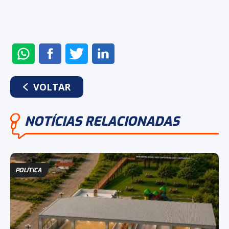
ENVIAR
COMPARTILHAR
COMPARTILHAR
COMPARTILHAR
NO
NO
NO
NO
WHATSAPP
FACEBOOK
TWITTER
LINKEDIN
VOLTAR
NOTÍCIAS RELACIONADAS
POLÍTICA