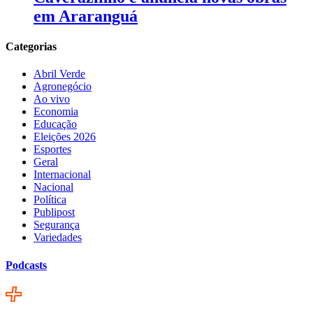
em Araranguá
Categorias
Abril Verde
Agronegócio
Ao vivo
Economia
Educação
Eleições 2026
Esportes
Geral
Internacional
Nacional
Política
Publipost
Segurança
Variedades
Podcasts