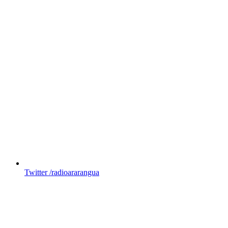
Twitter
/radioararangua