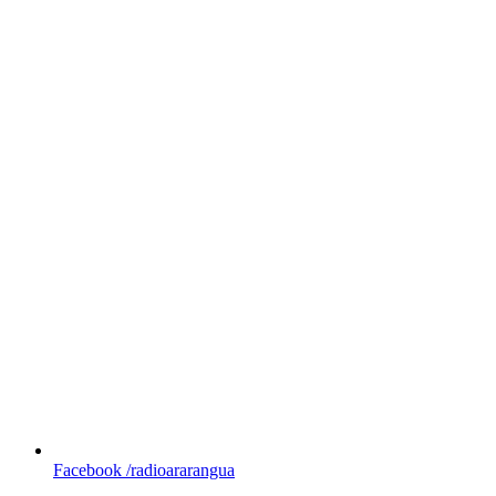
Facebook
/radioararangua