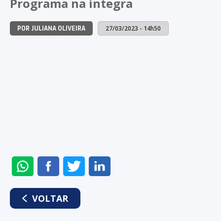
Programa na íntegra
27/03/2023 - 14h50
POR JULIANA OLIVEIRA
ENVIAR
COMPARTILHAR
COMPARTILHAR
COMPARTILHAR
NO
NO
NO
NO
WHATSAPP
FACEBOOK
TWITTER
LINKEDIN
VOLTAR