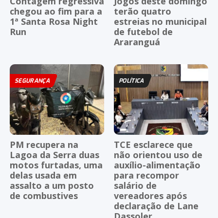
Contagem regressiva
Jogos deste domingo
chegou ao fim para a
terão quatro
1ª Santa Rosa Night
estreias no municipal
Run
de futebol de
Araranguá
SEGURANÇA
POLÍTICA
PM recupera na
TCE esclarece que
Lagoa da Serra duas
não orientou uso de
motos furtadas, uma
auxílio-alimentação
delas usada em
para recompor
assalto a um posto
salário de
de combustives
vereadores após
declaração de Lane
Dassoler