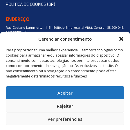
POLÍTICA DE COOKIES (BR)
ENDEREÇO
Rua Caetano Lummertz , 115 - Edifício Empresarial Vittá. Centro - 88.900-045,
Araranguá, SC.
Gerenciar consentimento
Para proporcionar uma melhor experiência, usamos tecnologias como
48 3524-0137
cookies para armazenar e/ou acessar informações do dispositivo. O
consentimento com essas tecnologias nos permite processar dados
como comportamento da navegação ou IDs exclusivos neste site. O
48 9880-84667
não consentimento ou a revogação do consentimento pode afetar
negativamente determinados recursos e funções.
BAIXE O APLICATIVO
Aceitar
Política de Privacidade
Rejeitar
Ver preferências
neuro.digital