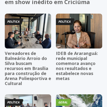
em show inédito em Criciúma
POLÍTICA
POLÍTICA
Vereadores de
IDEB de Araranguá:
Balneário Arroio do
rede municipal
Silva buscam
comemora avanço
recursos em Brasília
nos resultados e
para construção de
estabelece novas
Arena Poliesportiva e
metas
Cultural
POLÍTICA
GERAL